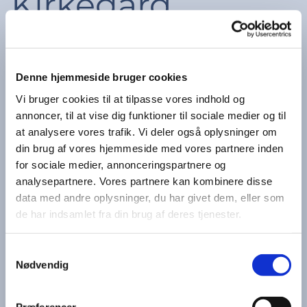
Kirkegård
Denne hjemmeside bruger cookies
Åbningstider på Holmens og Garnisons
kirkegårde:
Vi bruger cookies til at tilpasse vores indhold og
annoncer, til at vise dig funktioner til sociale medier og til
November, December, Januar og Februar: kl. 7.00 -
at analysere vores trafik. Vi deler også oplysninger om
18.00
din brug af vores hjemmeside med vores partnere inden
Marts og April: kl. 7.00 - 19.30
Maj, Juni, Juli og August: kl. 7.00 - 21.30
for sociale medier, annonceringspartnere og
September og Oktober: kl. 7.00 - 19.30
analysepartnere. Vores partnere kan kombinere disse
data med andre oplysninger, du har givet dem, eller som
Weekend og helligdage åbnes kl. 8:00
de har indsamlet fra din brug af deres tjenester.
Den 24. december er kirkegården åben til kl. 20
Samtykkevalg
Kirkegårdens port og låger lukkes automatisk
Nødvendig
Efter lukketid er det muligt at forlade Holmens
Kirkegård via indgangen ved kirkegårdskontoret
Efter lukketid er det muligt at forlade Garnisons
Kirkegård via indgangen tættest på Østerport