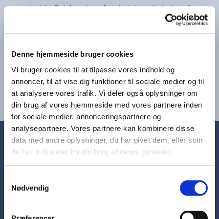
store hvide flok” malet af Heinrich A. E. Dohm fra
1915.
Kapellet er fra 1902 og tegnet af Ludvig Fenger.
Denne hjemmeside bruger cookies
Vi bruger cookies til at tilpasse vores indhold og
Adresse: Upsalagade 25, 2100 København Ø
annoncer, til at vise dig funktioner til sociale medier og til
at analysere vores trafik. Vi deler også oplysninger om
din brug af vores hjemmeside med vores partnere inden
for sociale medier, annonceringspartnere og
analysepartnere. Vores partnere kan kombinere disse
data med andre oplysninger, du har givet dem, eller som
de har indsamlet fra din brug af deres tjenester.
KIRKEGÅRDSKAPELLET
Samtykkevalg
Nødvendig
Upsalagade 25
2100 København Ø
Præferencer