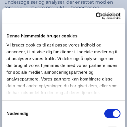
undersøgelser og analyser, der er rettet mod en
forbedring af vore produkter, tjenester og
teknologier, samt visning af indhold og reklamer,
der er tilpasset dine interesser og hobbyer.
Du har mulighed for at få indsigt i, hvilke
informationer der er registreret om dig, og du kan
Denne hjemmeside bruger cookies
gøre indsigelse mod en registrering i henhold til
Vi bruger cookies til at tilpasse vores indhold og
reglerne i Persondataloven.
annoncer, til at vise dig funktioner til sociale medier og til
Ifølge persondataloven skal dine personlige
at analysere vores trafik. Vi deler også oplysninger om
oplysninger opbevares sikkert og fortroligt. Vi
din brug af vores hjemmeside med vores partnere inden
gemmer dine personlige oplysninger på
computere med begrænset adgang, som er
for sociale medier, annonceringspartnere og
placeret i kontrollerede faciliteter, og vores
analysepartnere. Vores partnere kan kombinere disse
sikkerhedsforanstaltninger kontrolleres løbende for
data med andre oplysninger, du har givet dem, eller som
at afgøre, om vores brugeroplysninger håndteres
de har indsamlet fra din brug af deres tjenester.
forsvarligt, og under stadig hensyntagen til dine
rettigheder som bruger. Vi kan dog ikke garantere
100 procent sikkerhed ved dataoverførsler via
Samtykkevalg
internettet. Det betyder, at der kan være en risiko
Nødvendig
for, at andre uberettiget tiltvinger sig adgang til
oplysninger, når data sendes og opbevares
elektronisk. Du afgiver således dine personlige