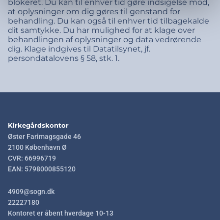
blokeret. Du kan til enhver tid gøre indsigelse mod,
at oplysninger om dig gøres til genstand for
behandling. Du kan også til enhver tid tilbagekalde
dit samtykke. Du har mulighed for at klage over
behandlingen af oplysninger og data vedrørende
dig. Klage indgives til Datatilsynet, jf.
persondatalovens § 58, stk. 1.
Kirkegårdskontor
Øster Farimagsgade 46
2100 København Ø
CVR: 66996719
EAN: 5798000855120
4909@sogn.dk
22227180
Kontoret er åbent hverdage 10-13