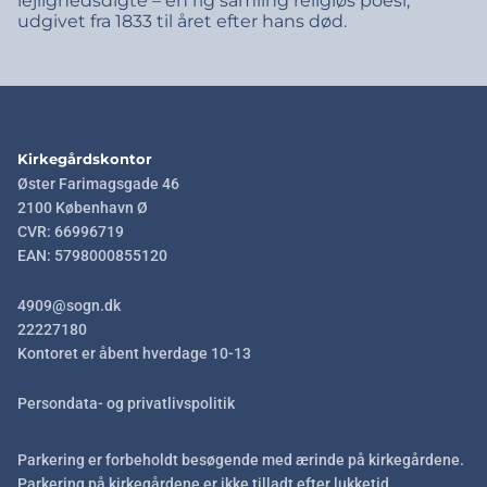
lejlighedsdigte – en rig samling religiøs poesi,
udgivet fra 1833 til året efter hans død.
Kirkegårdskontor
Øster Farimagsgade 46
2100 København Ø
CVR: 66996719
EAN: 5798000855120
4909@sogn.dk
22227180
Kontoret er åbent hverdage 10-13
Persondata- og privatlivspolitik
Parkering er forbeholdt besøgende med ærinde på kirkegårdene.
Parkering på kirkegårdene er ikke tilladt efter lukketid.