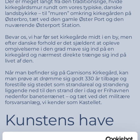
Der er meget langt fra den traditionsrige, hvide
kirkegårdsmur rundt om vores typiske, danske
landsbykirke – til ”muren” omkring kirkegården på
Østerbro, tæt ved den gamle Øster Port og den
nuværende Østerport Station.
Bevar os, vi har før set kirkegårde midt i en by, men
efter danske forhold er det sjældent at opleve
omgivelserne i den grad mave sig ind på en
kirkegård og nærmest direkte trænge sig ind på
livet af den.
Når man befinder sig på Garnisons Kirkegård, kan
man prøve at drømme sig godt 330 år tilbage og
forestille sig stedet som strandareal og strandeng
liggende ned til den strand der i dag er Frihavnen
nedenfor baneterrænet – og tæt ved det militære
forsvarsanlæg, vi kender som Kastellet.
Kunstens have
af Eva de la Fuente Pedersen