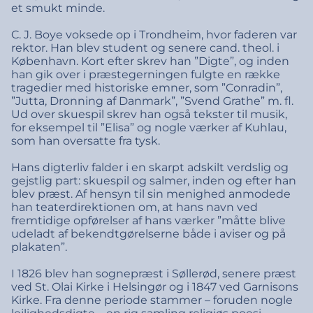
et smukt minde.
C. J. Boye voksede op i Trondheim, hvor faderen var
rektor. Han blev student og senere cand. theol. i
København. Kort efter skrev han ”Digte”, og inden
han gik over i præstegerningen fulgte en række
tragedier med historiske emner, som ”Conradin”,
”Jutta, Dronning af Danmark”, ”Svend Grathe” m. fl.
Ud over skuespil skrev han også tekster til musik,
for eksempel til ”Elisa” og nogle værker af Kuhlau,
som han oversatte fra tysk.
Hans digterliv falder i en skarpt adskilt verdslig og
gejstlig part: skuespil og salmer, inden og efter han
blev præst. Af hensyn til sin menighed anmodede
han teaterdirektionen om, at hans navn ved
fremtidige opførelser af hans værker ”måtte blive
udeladt af bekendtgørelserne både i aviser og på
plakaten”.
I 1826 blev han sognepræst i Søllerød, senere præst
ved St. Olai Kirke i Helsingør og i 1847 ved Garnisons
Kirke. Fra denne periode stammer – foruden nogle