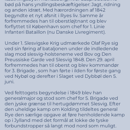
bød på hans yndlingsbeskæftigelser: Jagt, ridning
og anden idræt. Med hærordningen af 1842
begyndte et nyt afsnit i Ryes liv. Samme år
forfremmedes han til oberstløjtnant og blev
forflyttet til København som chef for 1. Linie
Infanteri Bataillon (nu Danske Livregiment).
Under 1. Slesvigske Krig udmærkede Olaf Rye sig
ved sin føring af bataljonen under de indledende
slag mod slesvig-holstenerne ved Bov og Den
Preussiske Garde ved Slesvig 1848. Den 29. april
forfremmedes han til oberst og blev kommandør
for 3. Brigade , som han førte i ilden for første gang
ved Nybøl og derefter i Slaget ved Dybbøl den 5.
juni.
Ved felttogets begyndelse i 1849 blev han
generalmajor og stod som chef for 5. Brigade ved
den jyske grænse til hertugdømmet Slesvig. Efter
den uheldige kamp om Kolding tildeltes general
Rye den særlige opgave at føre henholdende kamp
op i Jylland med det formål at lokke de tyske
forbundstropper så langt mod nord som muligt.