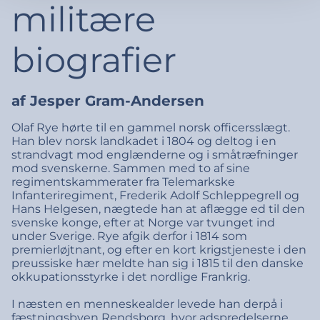
militære
biografier
af Jesper Gram-Andersen
Olaf Rye hørte til en gammel norsk officersslægt.
Han blev norsk landkadet i 1804 og deltog i en
strandvagt mod englænderne og i småtræfninger
mod svenskerne. Sammen med to af sine
regimentskammerater fra Telemarkske
Infanteriregiment, Frederik Adolf Schleppegrell og
Hans Helgesen, nægtede han at aflægge ed til den
svenske konge, efter at Norge var tvunget ind
under Sverige. Rye afgik derfor i 1814 som
premierløjtnant, og efter en kort krigstjeneste i den
preussiske hær meldte han sig i 1815 til den danske
okkupationsstyrke i det nordlige Frankrig.
I næsten en menneskealder levede han derpå i
fæstningsbyen Rendsborg, hvor adspredelserne